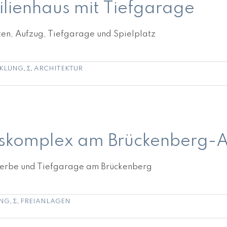
ienhaus mit Tiefgarage
en, Aufzug, Tiefgarage und Spielplatz
KLUNG
,
Σ
,
ARCHITEKTUR
eal
komplex am Brückenberg-A
erbe und Tiefgarage am Brückenberg
NG
,
Σ
,
FREIANLAGEN