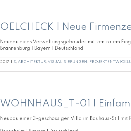
OELCHECK | Neue Firmenzentrale mit Tiefgarage
OELCHECK | Neue Firmenzen
Neubau eines Verwaltungsgebäudes mit zentralem Einga
Brannenburg | Bayern | Deutschland
2017
|
Σ
,
ARCHITEKTUR
,
VISUALISIERUNGEN
,
PROJEKTENTWICKL
WOHNHAUS_T-01 | Einfamilienhaus mit Pool
WOHNHAUS_T-01 | Einfamil
Neubau einer 3-geschossigen Villa im Bauhaus-Stil mit P