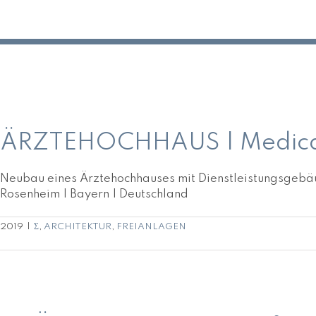
Zum
Inhalt
springen
ÄRZTEHOCHHAUS | Medical-Cube Projekt GmbH Rosen
ÄRZTEHOCHHAUS | Medical
Neubau eines Ärztehochhauses mit Dienstleistungsgebä
Rosenheim | Bayern | Deutschland
2019
|
Σ
,
ARCHITEKTUR
,
FREIANLAGEN
DRÖSEL-Gruppe | Mehrfamilienhaus mit Tiefgarage