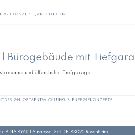
ERGIEKONZEPTE
,
ARCHITEKTUR
e
 | Bürogebäude mit Tiefgar
ronomie und öffentlicher Tiefgarage
KTDESIGN
,
ORTSENTWICKLUNG
,
Σ
,
ENERGIEKONZEPTE
tekt BDIA BYAK | Austrasse 13c | DE-83022 Rosenheim