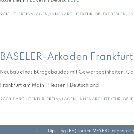
Rosenheim | Bayern | Deutschland
2013
|
Σ
,
FREIANLAGEN
,
INNENARCHITEKTUR
,
OBJEKTDESIGN
,
EN
BASELER-Arkaden Frankfurt | Bürogebäude mit Tiefgarag
BASELER-Arkaden Frankfurt
Neubau eines Bürogebäudes mit Gewerbeeinheiten, Gast
Frankfurt am Main | Hessen | Deutschland
2003
|
ARCHITEKTUR
,
FREIANLAGEN
,
INNENARCHITEKTUR
,
OBJE
Dipl.-Ing.(FH) Torsten MEYER | Innenarchi