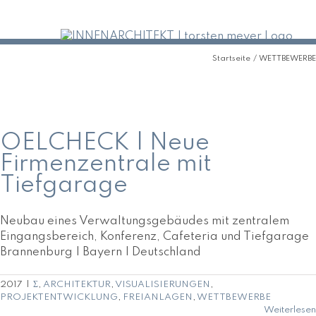
Zum
Inhalt
springen
Startseite
WETTBEWERBE
OELCHECK | Neue Firmenzentrale mit Tiefgarage
OELCHECK | Neue
Firmenzentrale mit
Tiefgarage
Neubau eines Verwaltungsgebäudes mit zentralem
Eingangsbereich, Konferenz, Cafeteria und Tiefgarage
Brannenburg | Bayern | Deutschland
2017
|
Σ
,
ARCHITEKTUR
,
VISUALISIERUNGEN
,
PROJEKTENTWICKLUNG
,
FREIANLAGEN
,
WETTBEWERBE
Weiterlesen